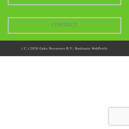
CONTACT
( C ) 2026 Gako Hoveniers B.V.| Realisatie
WebProfit