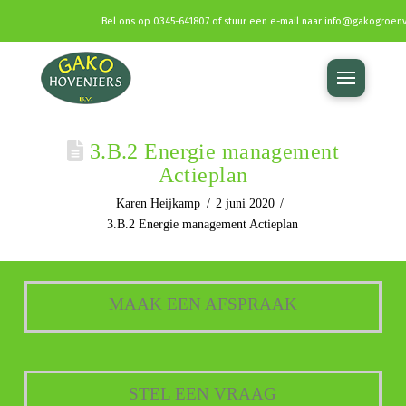
Bel ons op
0345-641807
of stuur een e-mail naar
info@gakogroenv
3.B.2 Energie management
Actieplan
Karen Heijkamp
2 juni 2020
3.B.2 Energie management Actieplan
MAAK EEN AFSPRAAK
STEL EEN VRAAG