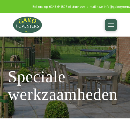
Bel ons op
0345-641807
of stuur een e-mail naar
info@gakogroenv
Speciale
werkzaamheden