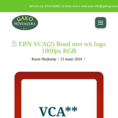
Bel ons op
0345-641807
of stuur een e-mail naar
info@gakogroenv
EBN VCA(2) Rood met wit logo
1000px RGB
Karen Heijkamp
12 maart 2024