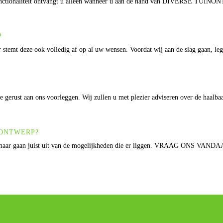
functionaliteit ontvangt u alleen wanneer u aan de hand van DIVERSE TUI
P
 stemt deze ook volledig af op al uw wensen. Voordat wij aan de slag gaan, leg
ie gerust aan ons voorleggen. Wij zullen u met plezier adviseren over de haalb
NONTWERP?
kingen, maar gaan juist uit van de mogelijkheden die er liggen. VRA