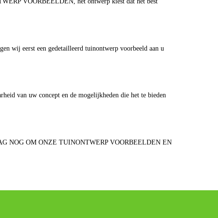
NONTWERP VOORBEELDEN, het ontwerp kiest dat het best
gen wij eerst een gedetailleerd tuinontwerp voorbeeld aan u
aarheid van uw concept en de mogelijkheden die het te bieden
AG ONS VANDAAG NOG OM ONZE TUINONTWERP VOORBEELDEN EN