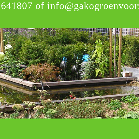
-641807
of
info@gakogroenvoorz