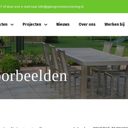
07
of stuur een e-mail naar
info@gakogroenvoorziening.nl
sten
Projecten
Nieuws
Over ons
Werken bij
orbeelden