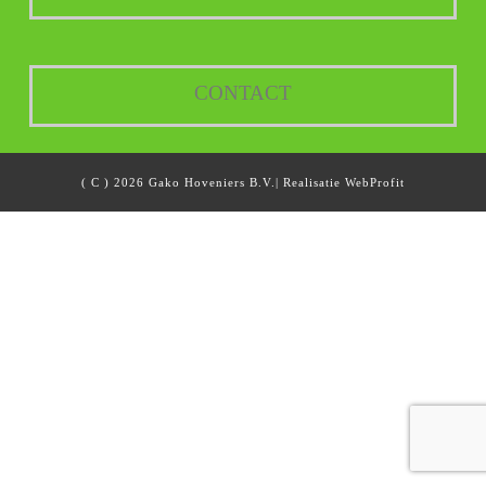
CONTACT
( C ) 2026 Gako Hoveniers B.V.| Realisatie
WebProfit