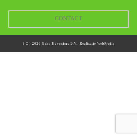
CONTACT
( C ) 2026 Gako Hoveniers B.V.| Realisatie
WebProfit