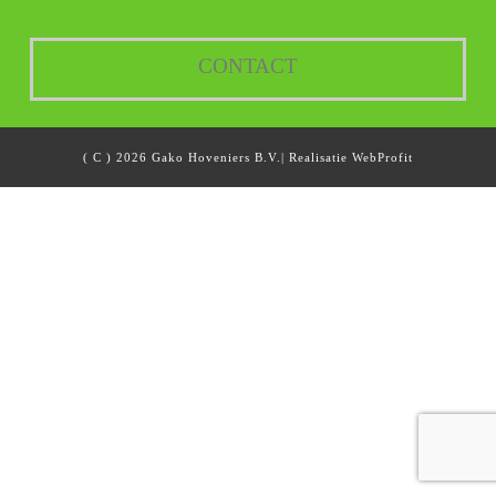
CONTACT
( C ) 2026 Gako Hoveniers B.V.| Realisatie
WebProfit